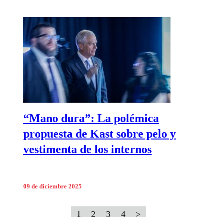
“Mano dura”: La polémica
propuesta de Kast sobre pelo y
vestimenta de los internos
09 de diciembre 2025
1
2
3
4
>