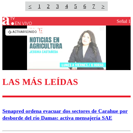
<
1
2
3
4
5
6
7
>
Señal 1
EN VIVO
LAS MÁS LEÍDAS
Senapred ordena evacuar dos sectores de Carahue por
desborde del río Damas: activa mensajería SAE