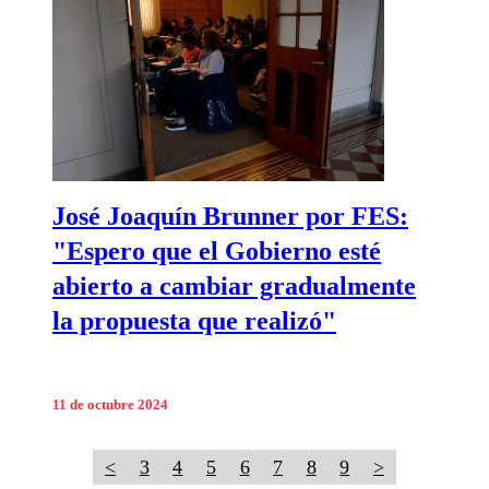
José Joaquín Brunner por FES:
"Espero que el Gobierno esté
abierto a cambiar gradualmente
la propuesta que realizó"
11 de octubre 2024
<
3
4
5
6
7
8
9
>