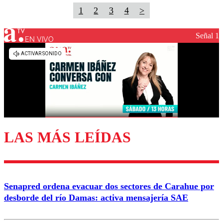
1
2
3
4
>
Señal 1
EN VIVO
LAS MÁS LEÍDAS
Senapred ordena evacuar dos sectores de Carahue por
desborde del río Damas: activa mensajería SAE