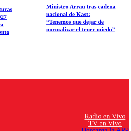
Ministro Arrau tras cadena
turas
nacional de Kast:
027
“Tenemos que dejar de
ra
normalizar el tener miedo”
ento
Radio en Vivo
TV en Vivo
Descarga la APP