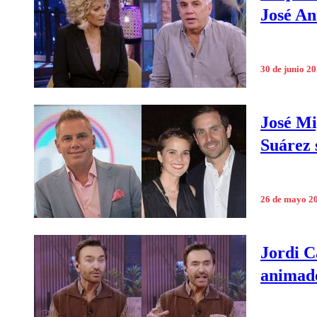
José An
30 de junio 2
José Mi
Suárez 
26 de mayo 2
Jordi C
animado