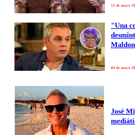
12 de mayo 2
"Una co
desmint
Maldon
04 de mayo 2
José Mi
mediáti