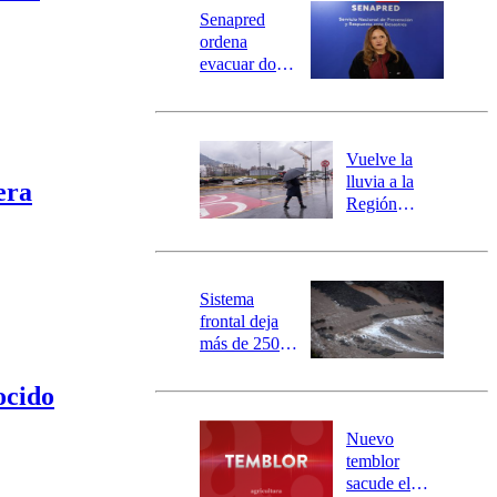
Universidad Católica
Política
Senapred
Universidad de Chile
Sustentabilidad
ordena
evacuar dos
sectores de
Carahue por
desborde del
río Damas:
Vuelve la
activa
lluvia a la
era
mensajería
Región
SAE
Metropolitana:
este es el
pronóstico de
la DMC para
Sistema
este viernes
frontal deja
más de 250
damnificados
y 317
ocido
personas
aisladas entre
Nuevo
Valparaíso y
temblor
Los Ríos
sacude el