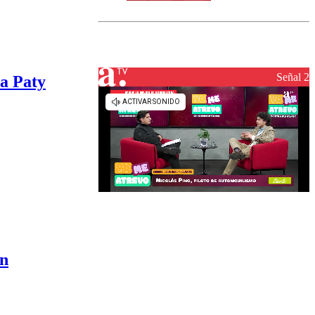
norte del país:
revisa la
magnitud y el
epicentro
Señal 2
 a Paty
on