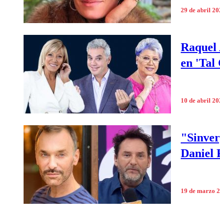
29 de abril 2
Raquel 
en 'Tal
10 de abril 2
"Sinver
Daniel 
19 de marzo 