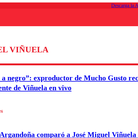
Descarga la 
EL VIÑUELA
 a negro”: exproductor de Mucho Gusto re
dente de Viñuela en vivo
26
Argandoña comparó a José Miguel Viñuela