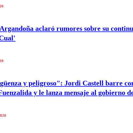
026
Argandoña aclaró rumores sobre su contin
 Cual'
026
güenza y peligroso": Jordi Castell barre co
Fuenzalida y le lanza mensaje al gobierno d
2026