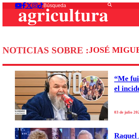
NOTICIAS SOBRE :
JOSÉ MIGU
“Me fui
el inci
03 de julio 20
Raquel 