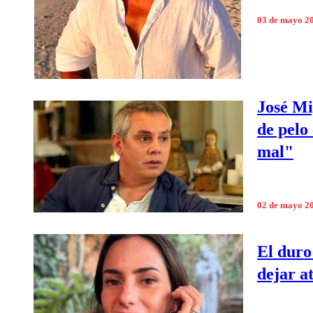
03 de mayo 2
José Mi
de pelo
mal"
02 de mayo 2
El duro
dejar a