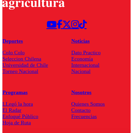
Deportes
Noticias
Colo Colo
Dato Practico
Seleccion Chilena
Economía
Universidad de Chile
Internacional
Torneo Nacional
Nacional
Programas
Nosotros
LLegó la hora
Quienes Somos
El Radar
Contacto
Enfoqué Público
Frecuencias
Hoja de Ruta