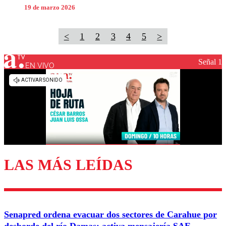
19 de marzo 2026
<
1
2
3
4
5
>
Señal 1
EN VIVO
LAS MÁS LEÍDAS
Senapred ordena evacuar dos sectores de Carahue por
desborde del río Damas: activa mensajería SAE