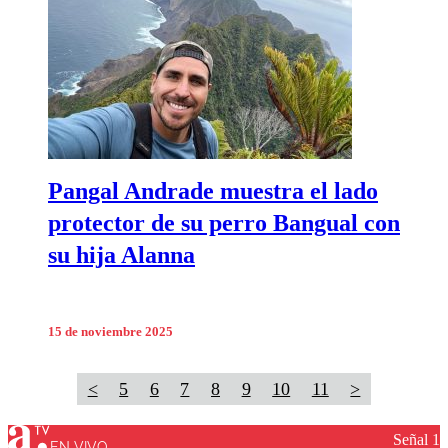
Pangal Andrade muestra el lado
protector de su perro Bangual con
su hija Alanna
15 de noviembre 2025
<
5
6
7
8
9
10
11
>
Señal 1
EN VIVO