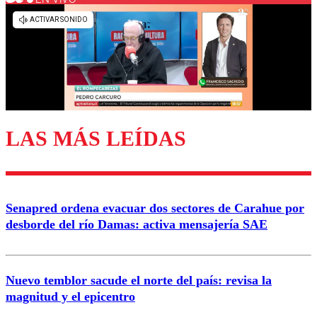
LAS MÁS LEÍDAS
Senapred ordena evacuar dos sectores de Carahue por
desborde del río Damas: activa mensajería SAE
Nuevo temblor sacude el norte del país: revisa la
magnitud y el epicentro