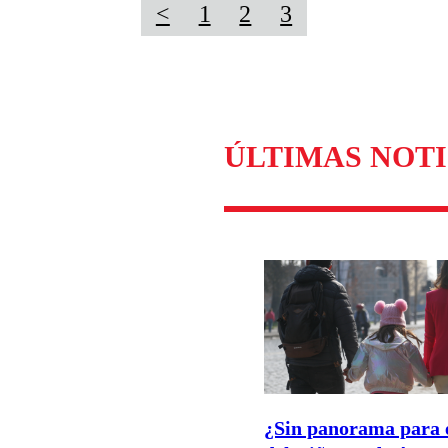
<
1
2
3
ÚLTIMAS NOTI
¿Sin panorama para 