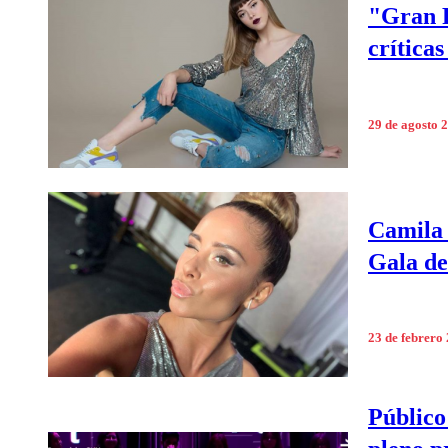
"Gran R
crítica
29 de agosto 
Camila 
Gala de
23 de febrero
Público