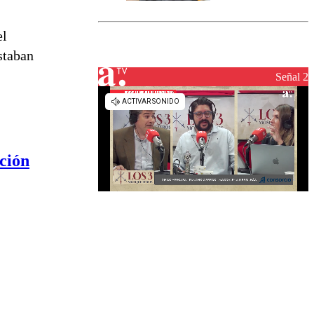
marcada por
el fin de la
tramitación
el
del proyecto
staban
de
reconstrucción
Señal 2
ción