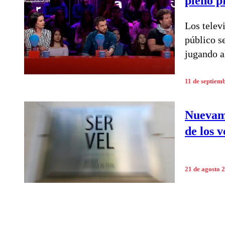
pleno 
Los telev
público s
jugando a
11 de septiem
Nuevame
de los v
21 de agosto 