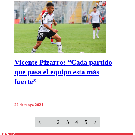
Vicente Pizarro: “Cada partido
que pasa el equipo está más
fuerte”
22 de mayo 2024
<
1
2
3
4
5
>