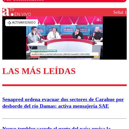
Señal 1
EN VIVO
Los comentarios son moderados para garantizar un
diálogo respetuoso.
Nombre
Correo
LAS MÁS LEÍDAS
Enviar comentario
Senapred ordena evacuar dos sectores de Carahue por
desborde del río Damas: activa mensajería SAE
Nuevo temblor sacude el norte del país: revisa la