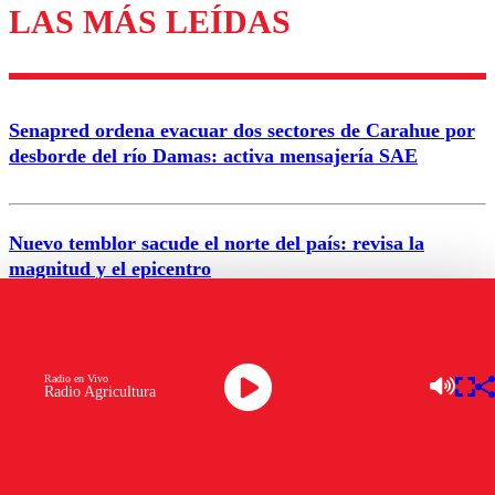
LAS MÁS LEÍDAS
Los comentarios son moderados para garantizar un
diálogo respetuoso.
Nombre
Senapred ordena evacuar dos sectores de Carahue por
Correo
desborde del río Damas: activa mensajería SAE
Nuevo temblor sacude el norte del país: revisa la
magnitud y el epicentro
Enviar comentario
Alerta por calor extremo: Senapred activa Alerta
Temprana Preventiva en tres comunas
Radio en Vivo
Radio Agricultura
Semana legislativa estará marcada por el fin de la
tramitación del proyecto de reconstrucción