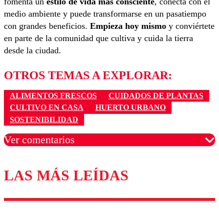
fomenta un
estilo de vida más consciente
, conecta con el
medio ambiente y puede transformarse en un pasatiempo
con grandes beneficios.
Empieza hoy mismo
y conviértete
en parte de la comunidad que cultiva y cuida la tierra
desde la ciudad.
OTROS TEMAS A EXPLORAR:
ALIMENTOS FRESCOS
CUIDADOS DE PLANTAS
CULTIVO EN CASA
HUERTO URBANO
SOSTENIBILIDAD
Ver comentarios
LAS MÁS LEÍDAS
Los comentarios son moderados para garantizar un
diálogo respetuoso.
Nombre