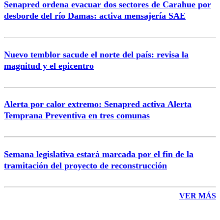
Senapred ordena evacuar dos sectores de Carahue por
Correo
desborde del río Damas: activa mensajería SAE
Nuevo temblor sacude el norte del país: revisa la
magnitud y el epicentro
Enviar comentario
Alerta por calor extremo: Senapred activa Alerta
Temprana Preventiva en tres comunas
Semana legislativa estará marcada por el fin de la
tramitación del proyecto de reconstrucción
VER MÁS