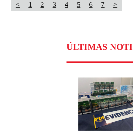
<
1
2
3
4
5
6
7
>
ÚLTIMAS NOTI