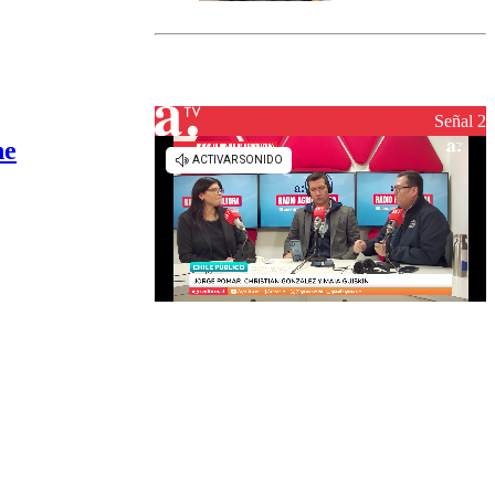
marcada por
el fin de la
tramitación
del proyecto
de
reconstrucción
Señal 2
ne