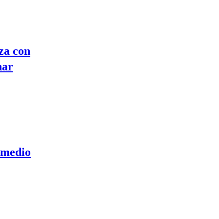
za con
nar
 medio