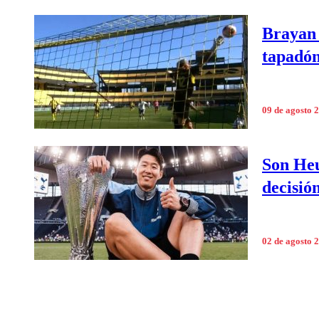
Brayan 
tapadón
09 de agosto 
Son Heu
decisió
02 de agosto 