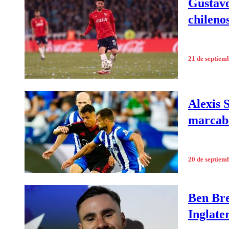
Gustavo
chileno
21 de septiem
Alexis 
marcab
20 de septiem
Ben Bre
Inglate