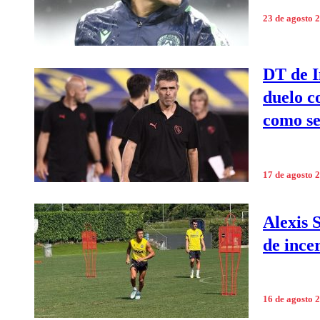
23 de agosto 
DT de I
duelo c
como s
17 de agosto 
Alexis 
de ince
16 de agosto 