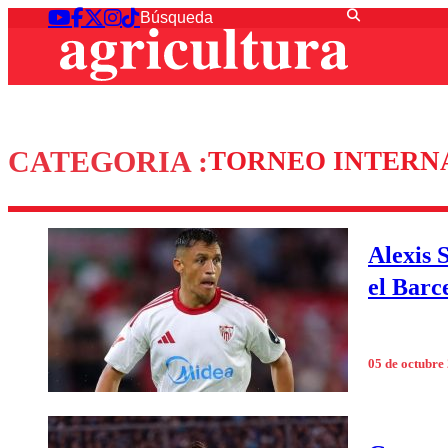
CATEGORIA :
TORNEO INTERN
Alexis 
el Barc
05 de octubre