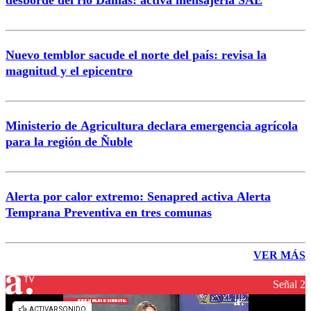
desborde del río Damas: activa mensajería SAE
Nuevo temblor sacude el norte del país: revisa la
magnitud y el epicentro
Ministerio de Agricultura declara emergencia agrícola
para la región de Ñuble
Alerta por calor extremo: Senapred activa Alerta
Temprana Preventiva en tres comunas
VER MÁS
Señal 2