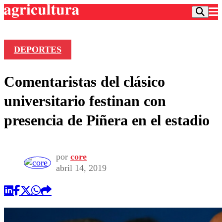
DEPORTES
Podcast
Comentaristas del clásico
Frecuencias
Agricultura TV
universitario festinan con
Deportes
presencia de Piñera en el estadio
Entretención
Colo Colo
Noticias
Motor
Vida Social
Otros Deportes
Dato Practico
por
core
Publicaciones en medios
Seleccion Chilena
Economía
abril 14, 2019
Opinión
Torneo Internacional
Internacional
Programas
Torneo Nacional
Nacional
Comercial
Universidad Católica
Política
Universidad de Chile
Sustentabilidad