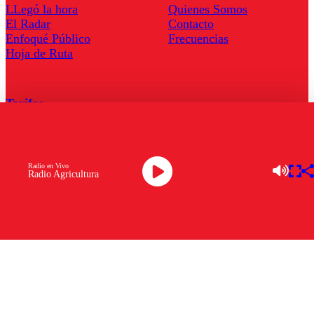
LLegó la hora
Quienes Somos
El Radar
Contacto
Enfoqué Público
Frecuencias
Hoja de Ruta
Tarifas
Comercial
Tarifas Servel Radio
Radio en Vivo
Radio Agricultura
Radio en Vivo
TV en Vivo
Descarga la APP