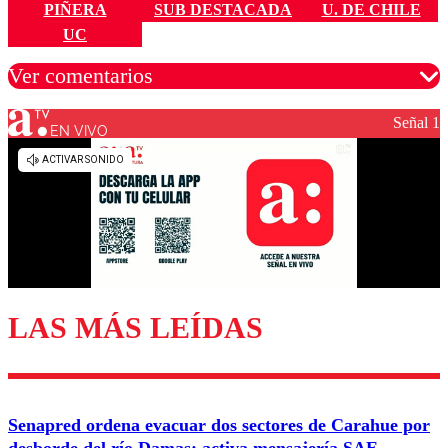
PIÑERA
SUB DESTACADA
U. DE CHILE
UC
Ver comentarios
Señal 1
EN VIVO
Los comentarios son moderados para garantizar un
diálogo respetuoso.
Nombre
Correo
LAS MÁS LEÍDAS
Enviar comentario
Senapred ordena evacuar dos sectores de Carahue por