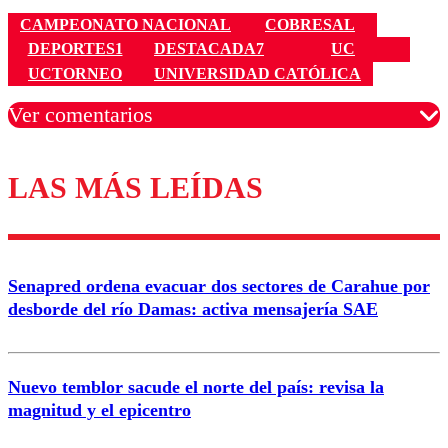
CAMPEONATO NACIONAL
COBRESAL
DEPORTES1
DESTACADA7
UC
UCTORNEO
UNIVERSIDAD CATÓLICA
Ver comentarios
LAS MÁS LEÍDAS
Los comentarios son moderados para garantizar un
diálogo respetuoso.
Nombre
Senapred ordena evacuar dos sectores de Carahue por
Correo
desborde del río Damas: activa mensajería SAE
Nuevo temblor sacude el norte del país: revisa la
magnitud y el epicentro
Enviar comentario