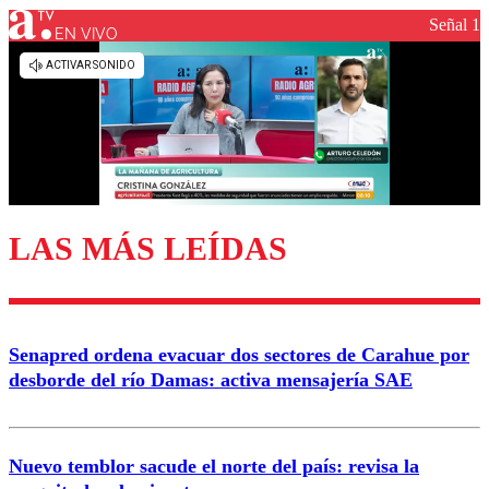
Señal 1
EN VIVO
Los comentarios son moderados para garantizar un
diálogo respetuoso.
Nombre
Correo
LAS MÁS LEÍDAS
Enviar comentario
Senapred ordena evacuar dos sectores de Carahue por
desborde del río Damas: activa mensajería SAE
Nuevo temblor sacude el norte del país: revisa la