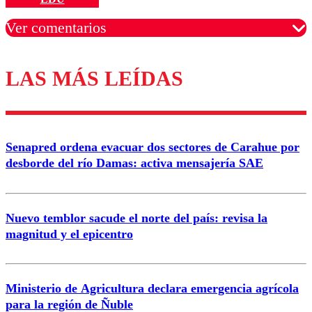
Ver comentarios
LAS MÁS LEÍDAS
Los comentarios son moderados para garantizar un
diálogo respetuoso.
Nombre
Senapred ordena evacuar dos sectores de Carahue por
Correo
desborde del río Damas: activa mensajería SAE
Nuevo temblor sacude el norte del país: revisa la
magnitud y el epicentro
Enviar comentario
Ministerio de Agricultura declara emergencia agrícola
para la región de Ñuble