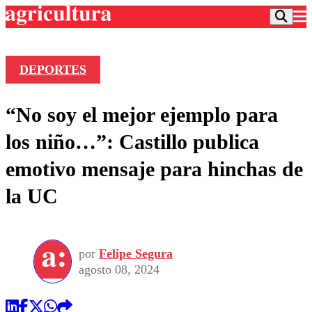
DEPORTES
Podcast
“No soy el mejor ejemplo para
Frecuencias
Agricultura TV
los niño…”: Castillo publica
Deportes
emotivo mensaje para hinchas de
Entretención
Colo Colo
Noticias
la UC
Motor
Vida Social
Otros Deportes
Dato Practico
Publicaciones en medios
Seleccion Chilena
Economía
Opinión
Torneo Internacional
Internacional
por
Felipe Segura
Programas
Torneo Nacional
Nacional
agosto 08, 2024
Comercial
Universidad Católica
Política
Universidad de Chile
Sustentabilidad