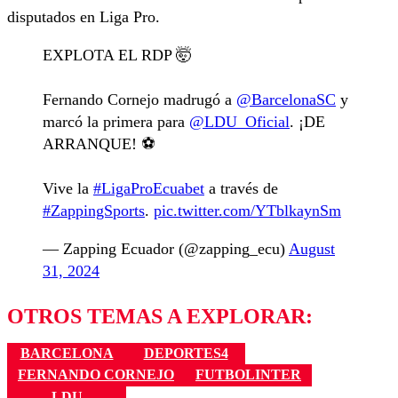
disputados en Liga Pro.
EXPLOTA EL RDP 🤯
Fernando Cornejo madrugó a
@BarcelonaSC
y
marcó la primera para
@LDU_Oficial
. ¡DE
ARRANQUE! ⚽️
Vive la
#LigaProEcuabet
a través de
#ZappingSports
.
pic.twitter.com/YTblkaynSm
— Zapping Ecuador (@zapping_ecu)
August
31, 2024
OTROS TEMAS A EXPLORAR:
BARCELONA
DEPORTES4
FERNANDO CORNEJO
FUTBOLINTER
LDU