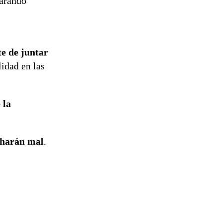
parando
e de juntar
idad en las
 la
a harán mal
.