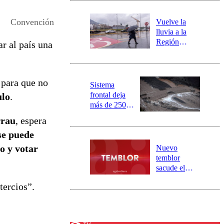
desborde del
río Damas:
Convención
Vuelve la
activa
lluvia a la
mensajería
Región
r al país una
SAE
Metropolitana:
este es el
pronóstico de
o para que no
la DMC para
Sistema
este viernes
frontal deja
ulo
.
más de 250
damnificados
rrau
, espera
y 317
se puede
personas
aisladas entre
o y votar
Nuevo
Valparaíso y
temblor
Los Ríos
sacude el
norte del país:
tercios”.
revisa la
magnitud y el
epicentro