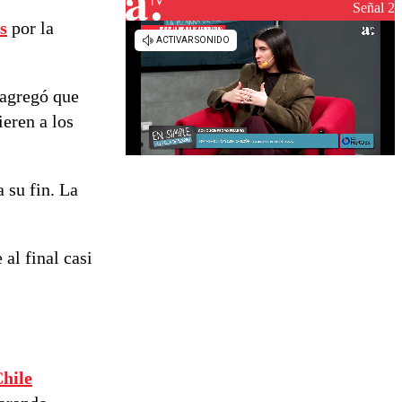
Señal 2
s
por la
 agregó que
ieren a los
 su fin. La
 al final casi
Chile