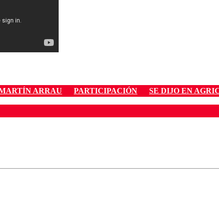
MARTÍN ARRAU
PARTICIPACIÓN
SE DIJO EN AGR
ados para garantizar un diálogo respetuoso.
Correo