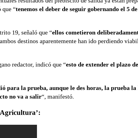
ntuales resultados del plebiscito de salida ya están pre
ó que “
tenemos el deber de seguir gobernando el 5 de
trito 19, señaló que “
ellos cometieron deliberadament
ambos destinos aparentemente han ido perdiendo viabil
gano redactor, indicó que “
esto de extender el plazo de
ió para la prueba, aunque le des horas, la prueba l
to no va a salir
“, manifestó.
Agricultura’: