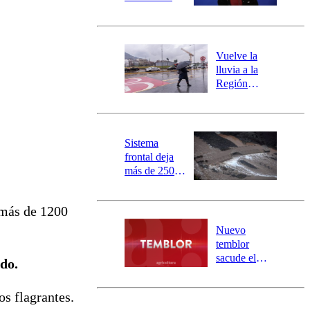
sectores de
Carahue por
desborde del
río Damas:
Vuelve la
activa
lluvia a la
mensajería
Región
SAE
Metropolitana:
este es el
pronóstico de
la DMC para
Sistema
este viernes
frontal deja
más de 250
damnificados
y 317
 más de 1200
personas
aisladas entre
Nuevo
Valparaíso y
temblor
Los Ríos
sacude el
ado.
norte del país:
revisa la
os flagrantes.
magnitud y el