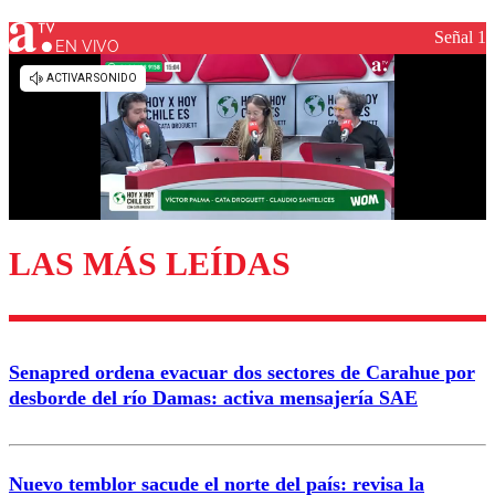
Señal 1
EN VIVO
LAS MÁS LEÍDAS
Senapred ordena evacuar dos sectores de Carahue por
desborde del río Damas: activa mensajería SAE
Nuevo temblor sacude el norte del país: revisa la