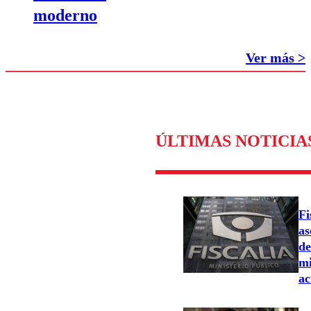
moderno
Ver más >
ÚLTIMAS NOTICIA
Fi
as
de
mi
ac