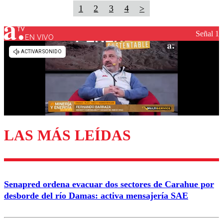
1
2
3
4
>
Señal 1
EN VIVO
LAS MÁS LEÍDAS
Senapred ordena evacuar dos sectores de Carahue por
desborde del río Damas: activa mensajería SAE