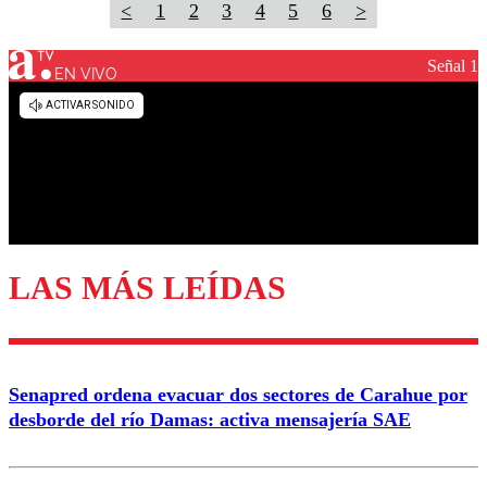
<
1
2
3
4
5
6
>
Señal 1
EN VIVO
LAS MÁS LEÍDAS
Senapred ordena evacuar dos sectores de Carahue por
desborde del río Damas: activa mensajería SAE