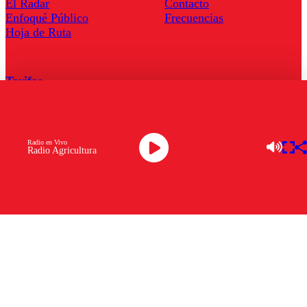
El Radar
Contacto
Enfoqué Público
Frecuencias
Hoja de Ruta
Tarifas
Comercial
Tarifas Servel Radio
Radio en Vivo
Radio Agricultura
Radio en Vivo
TV en Vivo
Descarga la APP