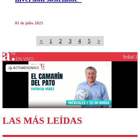
01 de julio 2025
<
1
2
3
4
5
>
Señal 1
EN VIVO
LAS MÁS LEÍDAS