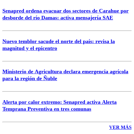
Senapred ordena evacuar dos sectores de Carahue por
desborde del río Damas: activa mensajería SAE
Nuevo temblor sacude el norte del país: revisa la
magnitud y el epicentro
Ministerio de Agricultura declara emergencia agrícola
para la región de Ñuble
Alerta por calor extremo: Senapred activa Alerta
Temprana Preventiva en tres comunas
VER MÁS