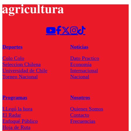
Deportes
Noticias
Colo Colo
Dato Practico
Seleccion Chilena
Economía
Universidad de Chile
Internacional
Torneo Nacional
Nacional
Programas
Nosotros
LLegó la hora
Quienes Somos
El Radar
Contacto
Enfoqué Público
Frecuencias
Hoja de Ruta