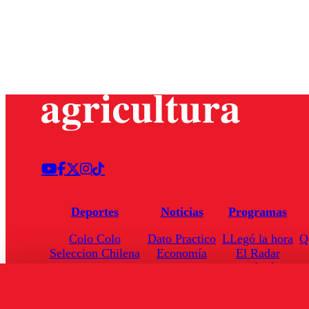
Deportes
Noticias
Programas
Colo Colo
Dato Practico
LLegó la hora
Q
Seleccion Chilena
Economía
El Radar
Universidad de Chile
Internacional
Enfoqué Público
Torneo Nacional
Nacional
Hoja de Ruta