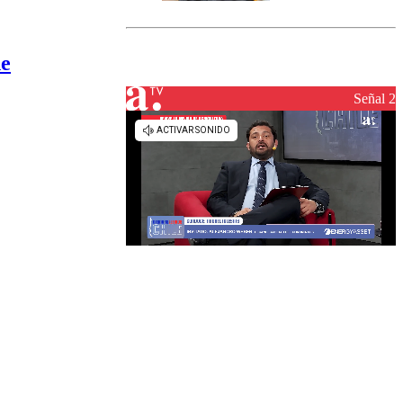
marcada por
el fin de la
tramitación
de
del proyecto
de
reconstrucción
Señal 2