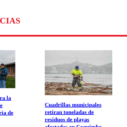
CIAS
ra la
Cuadrillas municipales
de
retiran toneladas de
ria de
residuos de playas
afectadas en Coquimbo