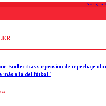
Descarga la 
LER
ane Endler tras suspensión de repechaje olí
a más allá del fútbol"
2020