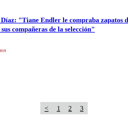
Díaz: "Tiane Endler le compraba zapatos 
a sus compañeras de la selección"
2019
<
1
2
3