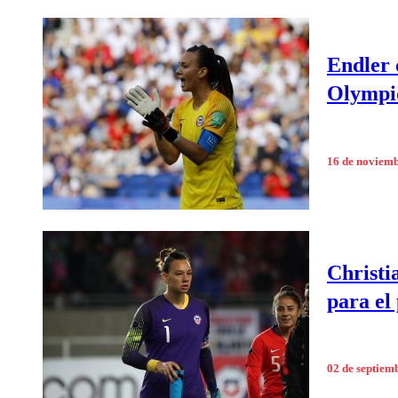
Endler 
Olympi
16 de noviem
Christi
para el
02 de septiem