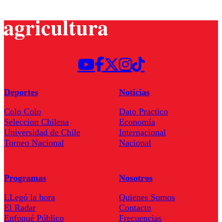
Deportes
Noticias
Colo Colo
Dato Practico
Seleccion Chilena
Economía
Universidad de Chile
Internacional
Torneo Nacional
Nacional
Programas
Nosotros
LLegó la hora
Quienes Somos
El Radar
Contacto
Enfoqué Público
Frecuencias