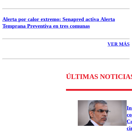
Alerta por calor extremo: Senapred activa Alerta
Temprana Preventiva en tres comunas
VER MÁS
ÚLTIMAS NOTICIA
In
co
Co
ci