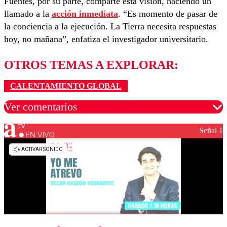
Fuentes, por su parte, comparte esta visión, haciendo un
llamado a la
acción inmediata
. “Es momento de pasar de
la conciencia a la ejecución. La Tierra necesita respuestas
hoy, no mañana”, enfatiza el investigador universitario.
OTROS TEMAS A EXPLORAR:
CALENTAMIENTO GLOBAL
Ver comentarios
Señal 1
EN VIVO
Los comentarios son moderados para garantizar un
diálogo respetuoso.
Nombre
Correo