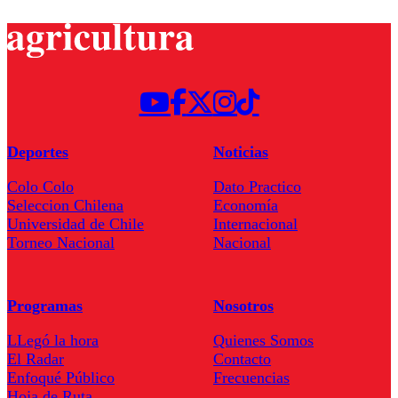
Deportes
Noticias
Colo Colo
Dato Practico
Seleccion Chilena
Economía
Universidad de Chile
Internacional
Torneo Nacional
Nacional
Programas
Nosotros
LLegó la hora
Quienes Somos
El Radar
Contacto
Enfoqué Público
Frecuencias
Hoja de Ruta