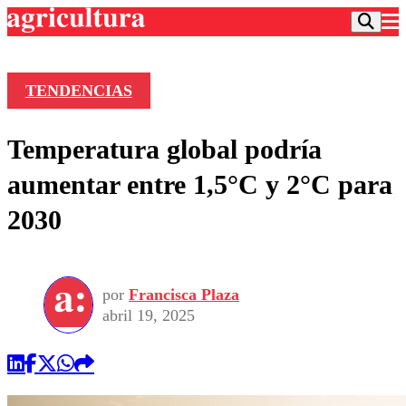
TENDENCIAS
Podcast
Temperatura global podría
Frecuencias
Agricultura TV
aumentar entre 1,5°C y 2°C para
Deportes
2030
Entretención
Colo Colo
Noticias
Motor
Vida Social
Otros Deportes
Dato Practico
Publicaciones en medios
por
Francisca Plaza
Seleccion Chilena
Economía
Opinión
abril 19, 2025
Torneo Internacional
Internacional
Programas
Torneo Nacional
Nacional
Comercial
Universidad Católica
Política
Universidad de Chile
Sustentabilidad