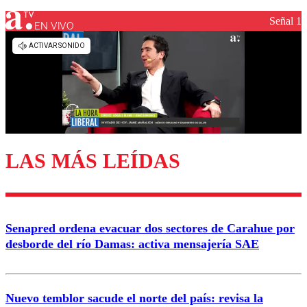
Señal 1
EN VIVO
Los comentarios son moderados para garantizar un
diálogo respetuoso.
Nombre
Correo
LAS MÁS LEÍDAS
Enviar comentario
Senapred ordena evacuar dos sectores de Carahue por
desborde del río Damas: activa mensajería SAE
Nuevo temblor sacude el norte del país: revisa la