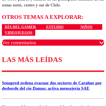
zonas norte, centro y sur de Chile.
OTROS TEMAS A EXPLORAR:
DÍA DEL GAMER
ESTUDIO
NIÑOS
VIDEOJUEGOS
Ver comentarios
LAS MÁS LEÍDAS
Los comentarios son moderados para garantizar un
diálogo respetuoso.
Nombre
Senapred ordena evacuar dos sectores de Carahue por
Correo
desborde del río Damas: activa mensajería SAE