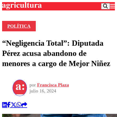
POLÍTICA
Podcast
“Negligencia Total”: Diputada
Frecuencias
Agricultura TV
Pérez acusa abandono de
Deportes
menores a cargo de Mejor Niñez
Entretención
Colo Colo
Noticias
Motor
Vida Social
Otros Deportes
Dato Practico
Publicaciones en medios
por
Francisca Plaza
Seleccion Chilena
Economía
Opinión
julio 16, 2024
Torneo Internacional
Internacional
Programas
Torneo Nacional
Nacional
Comercial
Universidad Católica
Política
Universidad de Chile
Sustentabilidad