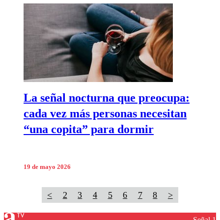
La señal nocturna que preocupa:
cada vez más personas necesitan
“una copita” para dormir
19 de mayo 2026
<
2
3
4
5
6
7
8
>
Señal 1