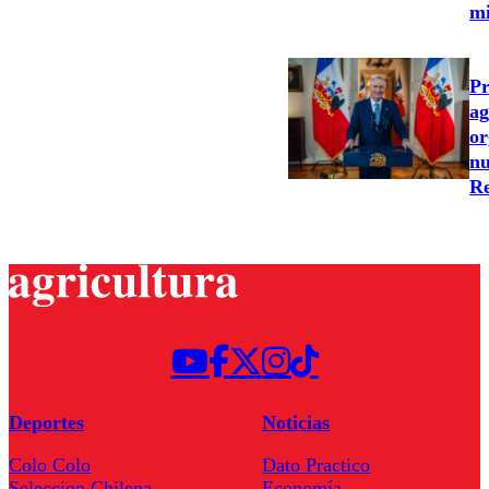
m
Pr
ag
or
nu
Re
Deportes
Noticias
Colo Colo
Dato Practico
Seleccion Chilena
Economía