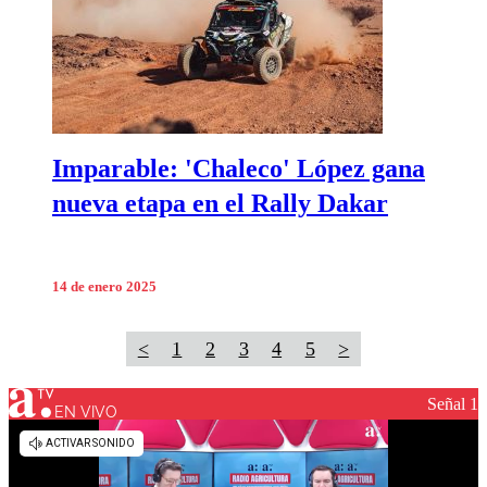
Imparable: 'Chaleco' López gana
nueva etapa en el Rally Dakar
14 de enero 2025
<
1
2
3
4
5
>
Señal 1
EN VIVO